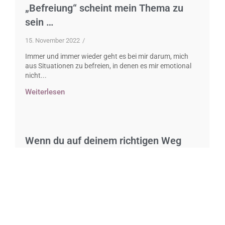
„Befreiung“ scheint mein Thema zu
sein …
15. November 2022
/
Immer und immer wieder geht es bei mir darum, mich
aus Situationen zu befreien, in denen es mir emotional
nicht...
Weiterlesen
Wenn du auf deinem richtigen Weg
bist, fügt sich plötzlich alles
25. Juli 2022
/
Erst kürzlich habe ich gelesen: Du merkst, dass du auf
dem richtigen Weg bist, wenn plötzlich ganz verrückte
Synchronizitäten auftreten,...
Weiterlesen